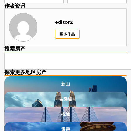
作者资讯
editor2
更多作品
搜索房产
探索更多地区房产​
新山
吉隆坡
槟城
霹雳