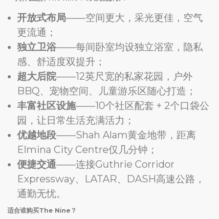
开放式布局
——空间更大，采光更佳，空气
更流通；
独立卫浴
——每间卧室均设独立浴室，隐私
感、舒适度双提升；
超大后院
——12英尺宽的私家花园，户外
BBQ、宠物空间、儿童游乐区随心打造；
丰富社区设施
——10个社区配套 + 2个口袋公
园，让日常生活充满活力；
优越地段
——Shah Alam黄金地带，距离
Elmina City Centre仅几分钟；
便捷交通
——连接Guthrie Corridor
Expressway、LATAR、DASH高速公路，
通勤无忧。
适合谁购买The Nine？