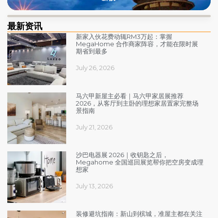
最新资讯​
新家入伙花费动辄RM3万起：掌握
MegaHome 合作商家阵容，才能在限时展
期省到最多
July 26, 2026
马六甲新屋主必看｜马六甲家居展推荐
2026，从客厅到主卧的理想家居置家完整场
景指南
July 21, 2026
沙巴电器展 2026｜收钥匙之后，
Megahome 全国巡回展览帮你把空房变成理
想家
July 13, 2026
装修避坑指南：新山到槟城，准屋主都在关注