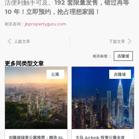
活便利触手可及。
192 套限量发售，错过再等
10 年！立即预约，抢占理想家园！
相关咨询：
jbpropertyguru.com
上篇文章
下篇文章
吉隆坡
相关标签：
更多同类型文章
公寓
吉隆坡
吉隆坡绿意公寓推荐：精选 KL
大马 Airbnb 投资公寓全攻