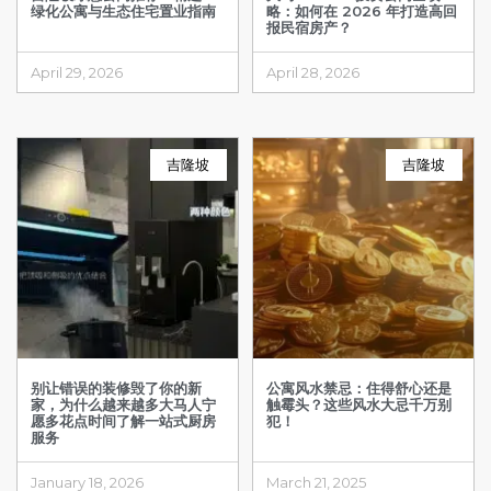
绿化公寓与生态住宅置业指南
略：如何在 2026 年打造高回
报民宿房产？
April 29, 2026
April 28, 2026
吉隆坡
吉隆坡
别让错误的装修毁了你的新
公寓风水禁忌：住得舒心还是
家，为什么越来越多大马人宁
触霉头？这些风水大忌千万别
愿多花点时间了解一站式厨房
犯！
服务
January 18, 2026
March 21, 2025