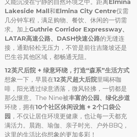
又能沉浸在宁静的自然环境之中。距离
Elmina
Lakeside Mall
和
Elmina City Centre
仅需
几分钟车程，满足购物、餐饮、休闲的一切需
求。加上
Guthrie Corridor Expressway、
LATAR高速公路、DASH快速公路
的无缝连
接，通勤轻松无压力，不管是前往吉隆坡还是
巴生谷其他区域，都畅通无阻。
12英尺后院 + 绿意环绕，打造“森系”生活方式
想象一下，早晨在
12英尺超大后院
里喝杯咖
啡，阳光透过绿意洒落，微风轻拂，一切都是
那么惬意。The Nine被
丰富的公园、绿化步道
环绕，拥有
10个社区休闲设施 + 2个口袋公
园
，不仅让居住环境更健康，也让每一天都充
满活力。晨跑、瑜伽、亲子时光、户外BBQ，
这里的生活比你想象的更加多彩！