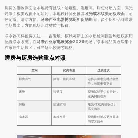
厨房的选购则面临本地特有挑战：油烟重、湿度高。厨柜材质方面，高光
烤漆面板美观但不耐油污，本地设计师更推荐
哑光或木纹美耐板表面
，耐
热耐湿、清洁方便。
马来西亚电器博览厨柜促销
期间，多个厨柜品牌通常
同场展出，方便现场比对材质与报价。
净水器同样值得关注——吉隆坡、槟城与新山的水质检测报告均建议家用
配置净水系统，在
马来西亚家电展览会2026
现场，净水器品牌通常集中
在家居生活展区，可当场比较滤芯规格。
睡房与厨房选购重点对照
空间
优先考量
选购建议
睡房冷气
静音 + 能耗等级
选择具睡眠定时功能型
号，长期电费更省
床垫
软硬度
现场试躺至少 5 分钟，
避免网购误判
厨柜
防油防潮
哑光/木纹美耐板优于
高光烤漆
净水器
本地水质
现场比对滤芯更换周期
与安装服务