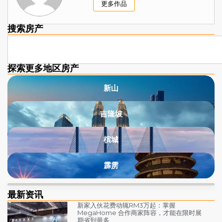
更多作品
搜索房产
探索更多地区房产​
新山
吉隆坡
槟城
霹雳
最新资讯​
新家入伙花费动辄RM3万起：掌握
MegaHome 合作商家阵容，才能在限时展
期省到最多