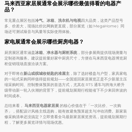
马来西亚家居展通常会展示哪些最值得看的电器产
品？
常见重点展区包括
冷气、冰箱、洗衣机与电视
四大品类，这类产品型号
多、价差大，现场比价比网购更直观，部分展览（如 MegaHome）同
场还可测试噪音与风量等实际使用体验。
家电展通常会展示哪些厨房电器？
厨房展区通常涵盖
冰箱、净水器与厨柜系统
，部分参展商提供现场测量与
定制咨询服务。建议提前量好家中厨房尺寸，方便在马来西亚电器博览厨
柜促销现场直接洽谈方案。
对于即将在
新山或槟城收钥匙的准屋主
，除了选好楼盘与户型，家具家电
的一站式采购同样值得提前规划——全国巡回家居展览正是不少新屋主压
缩采购时间、控制整体预算的首选方式，尤其在 RTS 通车与跨海大桥升
级带动新一轮入伙潮的背景下，提前规划展期行程能省下不少来回奔波的
时间成本。
总结来看，
马来西亚电器家居展
的核心价值在于「一次比价、一次购
齐」，搭配设计风格主线选购，能有效避免预算超支与冲动消费。新家装
修采购清单还没搞定？立即查看全马最新家居展览资讯，提前规划展期行
程，了解更多展览详情与现场优惠。