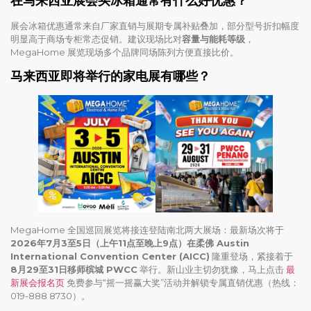
在马来西亚展会买冰箱通常有什么好优惠？
展会冰箱优惠通常来自厂家直销与展期专属补贴叠加，部分型号折扣幅度
明显高于商场专柜常态促销。建议现场比对
容量与能耗等级
，
MegaHome 展览现场多个品牌同场陈列方便直接比价。
马来西亚即将举行的家电展有哪些？
MegaHome 全国巡回展览将接连登陆南北两大展场：最新场次将于
2026年7月3至5日（上午11点至晚上9点）在柔佛 Austin
International Convention Center (AICC)
隆重登场，紧接着于
8月29至31日移师槟城 PWCC
举行。新山业主切勿犹豫，马上点击
最
新展会报名页
免费参与“摇一摇赢大奖”活动并解锁专属直销优惠（热线：
019-888 8730）。