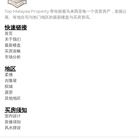
Top Malaysia Property 带你探索马来西亚每一个优质房产，发掘公
寓、有地住宅与热门地区的最新楼盘与买房资讯。
快速链接
首页
关于我们
最新楼盘
买房攻略
市场分析
地区
柔佛
吉隆坡
槟城
霹雳
其他地区
买房须知
室内设计
装修须知
风水摆设