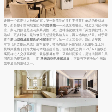
走进一个真正让人放松的家，第一眼看到的往往不是某件单品的价格标
签，而是整个空间散发出来的
协调感
——光线落在哪里、材质之间如何呼
应、家电的颜色是否与家具调性一致。这种感觉很难用「买贵的就对」来
达成，更多时候，是装修前先想清楚风格方向，再去选购的结果。对于即
将在
新山或槟城收钥匙的准屋主
而言，这一点尤其关键。新山近年因
RTS（新柔捷运系统）通车在即，带动周边新兴住宅区入伙量明显上升；
槟城则受惠于跨海大桥与本地基建升级，吉隆坡周边的 MRT/LRT 沿线公
寓同样进入交楼高峰期。装修预算有限、采购时间紧迫，是这批新屋主共
同面对的现实问题——而
马来西亚电器家居展
，正是当下解决这个问题
效率最高的途径之一。