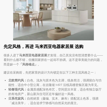
先定风格，再进 马来西亚电器家居展 选购
很多人进了
马来西亚电器家居展
才发现，自己其实没有想清楚要什么——
看到什么都不错，但搬回家拼在一起却不协调。这不是审美能力的问题，
而是缺一个
「风格锚点」
。
建议在采购前，先把家里的设计方向锁定在以下三种主流风格之一：
北欧简约风：
白色、浅灰与原木色为主调，线条简洁，强调留白与功
能性，适合中小型公寓，在吉隆坡 MRT 沿线高楼密集区最为常见。
轻奢现代风：
金属质感配深色布艺，空间层次丰富，适合有独立饭厅
的有地房产，新山新兴住宅区近年偏好这一风格。
日系侘寂风：
自然材质（藤编、实木、麻布）搭配泥土色系，强调
「减法美学」，适合追求宁静感与自然采光的屋主。