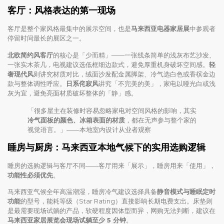
客厅：风格表达的第一现场
客厅是整个家风格最集中的展示空间，也是
马来西亚电器家居展
中参观者
停留时间最长的展区之一。
北欧简约风客厅
的核心是「少而精」——一张线条简单的浅灰布艺沙发、
一张实木茶几，电视建议选低框细边款式，避免厚重机身破坏空间感。
轻
奢现代风
则讲究材质对比，绒面沙发配金属脚架、冷气选白色或香槟金边
款与整体调性呼应。
日系侘寂风
讲究「不完美的美」，家电以哑光白或浅
灰为宜，避免亮面材质破坏整体的「静」感。
「很多屋主在装修时容易忽略家电对空间风格的影响，其实
冷气面板的颜色、冰箱表面的材质
，都在无声参与整个家的
视觉语言。」——本地室内设计从业者观察
睡房与厨房：马来西亚本地气候下的实用选购逻辑
睡房的选购逻辑与客厅不同——客厅用来「展示」，睡房用来「使用」，
功能性必须优先
。
马来西亚气候全年高温潮湿，睡房冷气建议选择具备
静音模式与睡眠定时
功能
的型号，能耗等级（Star Rating）直接影响长期电费支出。床垫则
是最需要现场试躺的产品，软硬程度因体型而异，网购无法判断，建议在
马来西亚家居展览会现场试躺至少 5 分钟
。