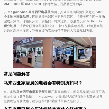
RM 1,000 至 RM 2,500
（参考数据，视品牌型号而异）。
以
Megahome 马来西亚电器展
为例，其全国巡回展览汇聚超过
300
个本地与国际品牌
，同时涵盖电器区与家居生活区，消费者可在同一展场
完成从冷气、冰箱到床垫、厨柜的一站式比价。该展览设有
M Points
积分制度
，消费金额可全额换算积分，1 比 1 兑换实物礼品，对整批大额
采购的新屋主而言，积分回馈的实质价值值得列入预算规划考量。
常见问题解答
马来西亚家居展的电器会有特别折扣吗？
有。多数
马来西亚电器家居展
采用厂家直销模式，部分品类折扣幅度可达
三至七折（参考数据），MegaHome 等综合型展览在限时展期内通常
提供现场专属优惠，建议提前列好采购清单再入场比价。