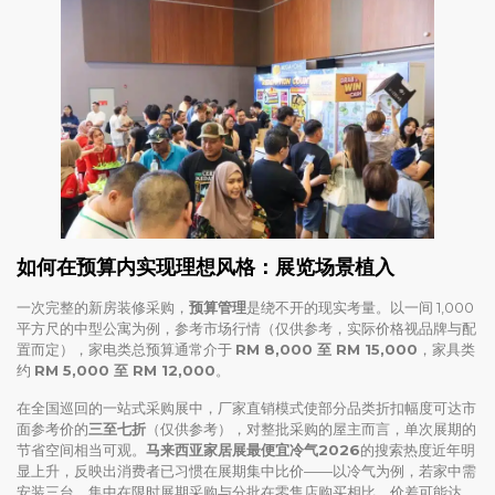
如何在预算内实现理想风格：展览场景植入
一次完整的新房装修采购，
预算管理
是绕不开的现实考量。以一间 1,000
平方尺的中型公寓为例，参考市场行情（仅供参考，实际价格视品牌与配
置而定），家电类总预算通常介于
RM 8,000 至 RM 15,000
，家具类
约
RM 5,000 至 RM 12,000
。
在全国巡回的一站式采购展中，厂家直销模式使部分品类折扣幅度可达市
面参考价的
三至七折
（仅供参考），对整批采购的屋主而言，单次展期的
节省空间相当可观。
马来西亚家居展最便宜冷气2026
的搜索热度近年明
显上升，反映出消费者已习惯在展期集中比价——以冷气为例，若家中需
安装三台，集中在限时展期采购与分批在零售店购买相比，价差可能达