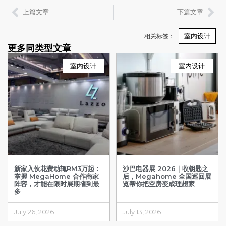
上篇文章
下篇文章
室内设计
相关标签：
更多同类型文章
室内设计
室内设计
新家入伙花费动辄RM3万起：
沙巴电器展 2026｜收钥匙之
掌握 MegaHome 合作商家
后，Megahome 全国巡回展
阵容，才能在限时展期省到最
览帮你把空房变成理想家
多
July 26, 2026
July 13, 2026