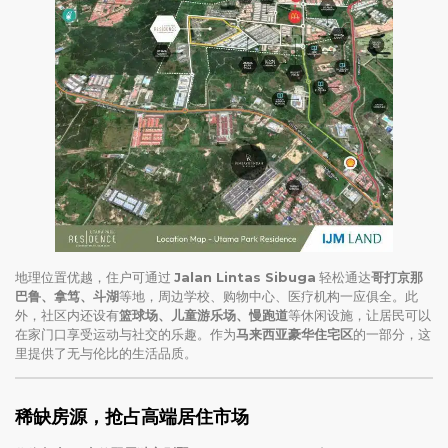
地理位置优越，住户可通过
Jalan Lintas Sibuga
轻松通达
哥打京那
巴鲁、拿笃、斗湖
等地，周边学校、购物中心、医疗机构一应俱全。此
外，社区内还设有
篮球场、儿童游乐场、慢跑道
等休闲设施，让居民可以
在家门口享受运动与社交的乐趣。作为
马来西亚豪华住宅区
的一部分，这
里提供了无与伦比的生活品质。
稀缺房源，抢占高端居住市场