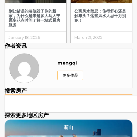
别让错误的装修毁了你的新
公寓风水禁忌：住得舒心还是
家，为什么越来越多大马人宁
触霉头？这些风水大忌千万别
愿多花点时间了解一站式厨房
犯！
服务
January 18, 2026
March 21, 2025
作者资讯
mengqi
更多作品
搜索房产
探索更多地区房产​
新山