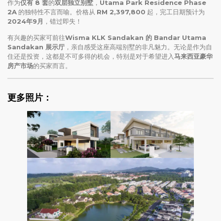
作为
仅有 8 套
的
双层独立别墅
，
Utama Park Residence Phase
2A
的独特性不言而喻。价格从
RM 2,397,800
起，完工日期预计为
2024年9月
，错过即失！
有兴趣的买家可前往
Wisma KLK Sandakan 的 Bandar Utama
Sandakan 展示厅
，亲自感受这座高端别墅的非凡魅力。无论是作为自
住还是投资，这都是不可多得的机会，特别是对于希望进入
马来西亚豪华
房产市场
的买家而言。
更多照片：