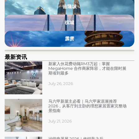
吉隆坡
槟城
霹雳
最新资讯​
新家入伙花费动辄RM3万起：掌握
MegaHome 合作商家阵容，才能在限时展
期省到最多
July 26, 2026
马六甲新屋主必看｜马六甲家居展推荐
2026，从客厅到主卧的理想家居置家完整场
景指南
July 21, 2026
沙巴电器展 2026｜收钥匙之后，