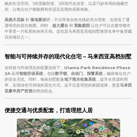
敞的生活空间。5间宽敞卧室、5间现代化浴室，以及巧妙布局的储藏空
间，让每位住户都能拥有舒适且实用的居家体验。
高挑天花板
和
落地窗设计
，不仅带来自然光线的充分照射，也营造了通
透明亮的居住氛围。同时，
超大露台
和
宽敞庭院
让住户可以在繁华都市
中享受一片私密的休闲天地。这也是马来西亚高端别墅推荐名单中备受瞩
目的项目之一。
智能与可持续并存的现代化住宅
–
马来西亚高档别墅
在科技与环保理念的双重加持下，
Utama Park Residence Phase
2A
采用
智能安保系统
，包括
数字锁、自动门、报警系统
，确保每位住户
的安全无忧。同时，每栋别墅配备
地下雨水收集系统
，提升水资源利用
率，实现绿色可持续的居住方式。这不仅是理想的家园选择，更是
马来西
亚豪华房产投资
的绝佳机会。
便捷交通与优质配套，打造理想人居