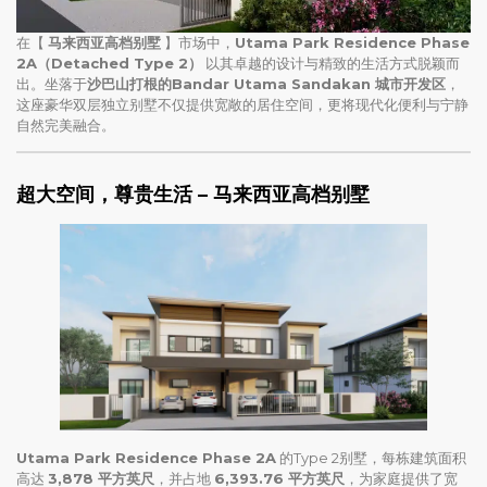
在【
马来西亚高档别墅
】市场中，
Utama Park Residence Phase
2A（Detached Type 2）
以其卓越的设计与精致的生活方式脱颖而
出。坐落于
沙巴山打根的Bandar Utama Sandakan 城市开发区
，
这座豪华双层独立别墅不仅提供宽敞的居住空间，更将现代化便利与宁静
自然完美融合。
超大空间，尊贵生活
–
马来西亚高档别墅
Utama Park Residence Phase 2A
的Type 2别墅，每栋建筑面积
高达
3,878 平方英尺
，并占地
6,393.76 平方英尺
，为家庭提供了宽