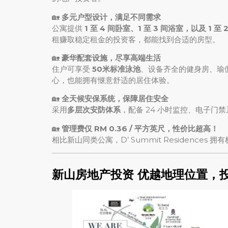
🏡
多元户型设计，满足不同需求
公寓提供
1 至 4 间卧室、1 至 3 间浴室，以及 1 至
租赚取稳定租金的投资客，都能找到合适的房型。
🏡
豪华配套设施，尽享高端生活
住户可享受
50米标准泳池
、设备齐全的健身房、瑜
心，也能拥有惬意舒适的居住体验。
🏡
全天候安保系统，保障居住安全
采用
多层次安防体系
，配备 24 小时监控、电子门
🏡
管理费仅 RM 0.36 / 平方英尺，性价比超高！
相比新山同类公寓，D’ Summit Residenc
新山房地产投资
优越地理位置，