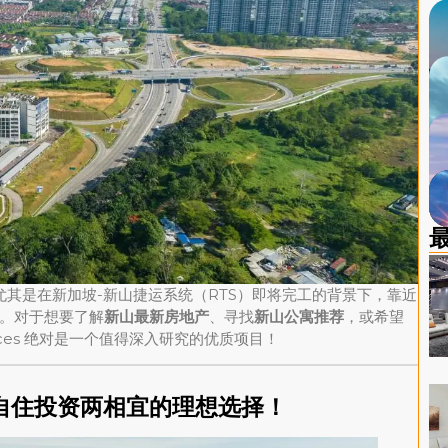
最
其是在新加坡-新山捷运系统（RTS）即将完工的背景下，靠近
。对于想要了解
新山最新房地产
、寻找
新山公寓推荐
，或希望
dences 绝对是一个值得深入研究的优质项目！
s——自住投资两相宜的理想选择！