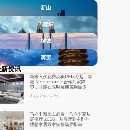
新山
吉隆坡
槟城
霹雳
新资讯​
新家入伙花费动辄RM3万起：掌
握 MegaHome 合作商家阵
容，才能在限时展期省到最多
July 26, 2026
马六甲新屋主必看｜马六甲家居
展推荐 2026，从客厅到主卧的
理想家居置家完整场景指南