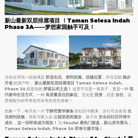
新山最新双层排屋项目 ！Taman Selesa Indah
Phase 3A——梦想家园触手可及！
当你在寻找一处能满足
舒适生活、便利设施、优越位置
，并且还能
稳步
升值
的房产时，
新山最新双层排屋项目 Taman Selesa Indah,
Phase 3A
就是你的
梦寐以求之选！
这里不仅是一座房子，更是一种
现
代奢华生活方式
，一种
高质量居住的象征
。无论是
投资
，还是
自住
，这
里都能为你带来前所未有的居住体验！
想象一下，每天在一片
宁静而繁华兼备
的社区中醒来，步行可达各类
生
活便利设施
，周末与家人在
公园里悠闲漫步
，孩子在
安全的社区环境中
成长
….
这一切即将成为现实！
🚀
Skudai 最热门新盘，新山房市黑马，
Taman Selesa Indah, Phase 3A 即将引爆市场！