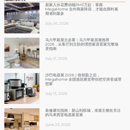
新家入伙花费动辄RM3万起：掌握
MegaHome 合作商家阵容，才能在限时展
期省到最多
July 26, 2026
马六甲新屋主必看｜马六甲家居展推荐
2026，从客厅到主卧的理想家居置家完整场
景指南
July 21, 2026
沙巴电器展 2026｜收钥匙之后，
Megahome 全国巡回展览帮你把空房变成理
想家
July 13, 2026
装修避坑指南：新山到槟城，准屋主都在关注
的马来西亚电器家居展
June 23, 2026