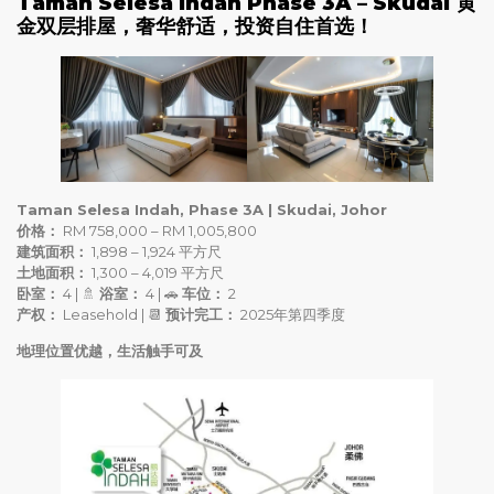
Taman Selesa Indah Phase 3A – Skudai 黄
金双层排屋，奢华舒适，投资自住首选！
Taman Selesa Indah, Phase 3A | Skudai, Johor
价格：
RM 758,000 – RM 1,005,800
建筑面积：
1,898 – 1,924 平方尺
土地面积：
1,300 – 4,019 平方尺
卧室：
4 | 🚿
浴室：
4 | 🚗
车位：
2
产权：
Leasehold | 📆
预计完工：
2025年第四季度
地理位置优越，生活触手可及