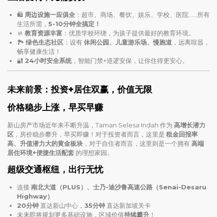
🛍
周边设施一应俱全
：超市、商场、餐饮、娱乐、学校、医院……所有
生活所需，
5-10分钟全搞定！
🚸
教育资源丰富
：优质学校环绕，为孩子提供最好的教育环境。
🏞
绿色生态社区
：设有
休闲公园、儿童游乐场、慢跑道
，远离喧嚣，
畅享健康生活！
🔐
24小时安全系统
，智能门禁+巡逻安保，让你住得更安心。
未来前景：投资+居住双赢，价值无限
价格稳步上涨，早买早赚
新山房产市场近年来不断升温，Taman Selesa Indah 作为
高增长潜力
区
，房价稳步攀升，早买即赚！对于投资者而言，这里是
租金回报率
高、升值潜力大的黄金板块
，对于自住者而言，这里则是一个拥有
高端
居住环境+便捷生活配套
的理想家园。
超级交通枢纽，出行无忧
连接
南北大道（PLUS）、士乃-迪沙鲁高速公路（Senai-Desaru
Highway）
20分钟
直达新山中心，
35分钟
直达新加坡关卡
未来即将规划更多基础设施，区域价值
持续攀升
！