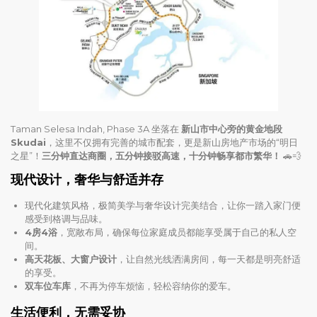
Taman Selesa Indah, Phase 3A 坐落在
新山市中心旁的黄金地段
Skudai
，这里不仅拥有完善的城市配套，更是新山房地产市场的“明日
之星”！
三分钟直达商圈，五分钟接驳高速，十分钟畅享都市繁华！
🚗💨
现代设计，奢华与舒适并存
现代化建筑风格，极简美学与奢华设计完美结合，让你一踏入家门便
感受到格调与品味。
4房4浴
，宽敞布局，确保每位家庭成员都能享受属于自己的私人空
间。
高天花板、大窗户设计
，让自然光线洒满房间，每一天都是明亮舒适
的享受。
双车位车库
，不再为停车烦恼，轻松容纳你的爱车。
生活便利，无需妥协