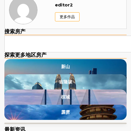
editor2
更多作品
搜索房产
探索更多地区房产​
新山
吉隆坡
槟城
霹雳
最新资讯​